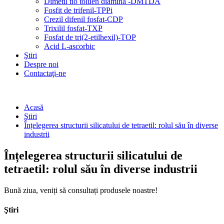
Dimetil tio toluen diamină -DMTDA
Fosfit de trifenil-TPPi
Crezil difenil fosfat-CDP
Trixilil fosfat-TXP
Fosfat de tri(2-etilhexil)-TOP
Acid L-ascorbic
Ştiri
Despre noi
Contactaţi-ne
Acasă
Ştiri
Înțelegerea structurii silicatului de tetraetil: rolul său în diverse
industrii
Înțelegerea structurii silicatului de
tetraetil: rolul său în diverse industrii
Bună ziua, veniți să consultați produsele noastre!
Ştiri