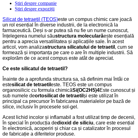
Știri despre companie
Știri despre expoziții
Silicat de tetraetil (TEOS)
este un compus chimic care joacă
un rol esențial în diverse industrii, de la electronică la
farmaceutică. Deși s-ar putea să nu fie un nume cunoscut,
înțelegerea numelui său
structura moleculară
este esențială
pentru a aprecia versatilitatea și aplicațiile sale. În acest
articol, vom analiza
structura silicatului de tetraetil
, cum se
formează și importanța pe care o are în multiple industrii. Să
explorăm de ce acest compus este atât de apreciat.
Ce este silicatul de tetraetil?
Înainte de a aprofunda structura sa, să definim mai întâi ce
este
silicat de tetraetil
este. TEOS este un compus
organosilicic cu formula chimică
Si(OC2H5)4
Este cunoscut și
sub numele de
ortosilicat de tetraetil
și este utilizat în
principal ca precursor în fabricarea materialelor pe bază de
silice, inclusiv în procesele sol-gel.
Acest lichid incolor și inflamabil a fost utilizat timp de decenii,
în special în producția de
dioxid de siliciu
, care este esențial
în electronică, acoperiri și chiar ca și catalizator în procesul
de fabricație a diferitelor produse.