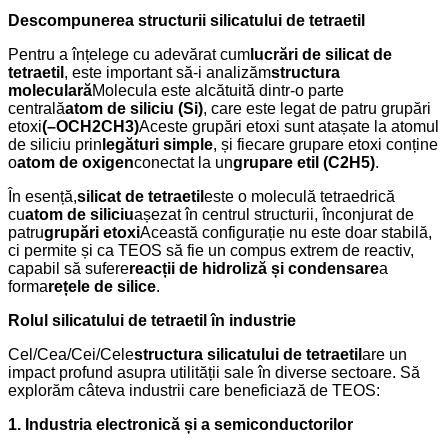
Descompunerea structurii silicatului de tetraetil
Pentru a înțelege cu adevărat cum
lucrări de silicat de
tetraetil
, este important să-i analizăm
structura
moleculară
Molecula este alcătuită dintr-o parte
centrală
atom de siliciu (Si)
, care este legat de patru grupări
etoxi
(–OCH2CH3)
Aceste grupări etoxi sunt atașate la atomul
de siliciu prin
legături simple
, și fiecare grupare etoxi conține
o
atom de oxigen
conectat la un
grupare etil (C2H5)
.
În esență,
silicat de tetraetil
este o moleculă tetraedrică
cu
atom de siliciu
așezat în centrul structurii, înconjurat de
patru
grupări etoxi
Această configurație nu este doar stabilă,
ci permite și ca TEOS să fie un compus extrem de reactiv,
capabil să sufere
reacții de hidroliză și condensare
a
forma
rețele de silice
.
Rolul silicatului de tetraetil în industrie
Cel/Cea/Cei/Cele
structura silicatului de tetraetil
are un
impact profund asupra utilității sale în diverse sectoare. Să
explorăm câteva industrii care beneficiază de TEOS:
1. Industria electronică și a semiconductorilor