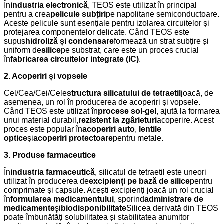
În
industria electronică
, TEOS este utilizat în principal
pentru a crea
pelicule subțiri
pe napolitane semiconductoare.
Aceste pelicule sunt esențiale pentru izolarea circuitelor și
protejarea componentelor delicate. Când TEOS este
supus
hidroliză și condensare
formează un strat subțire și
uniform de
silice
pe substrat, care este un proces crucial
în
fabricarea circuitelor integrate (IC)
.
2. Acoperiri și vopsele
Cel/Cea/Cei/Cele
structura silicatului de tetraetil
joacă, de
asemenea, un rol în producerea de acoperiri și vopsele.
Când TEOS este utilizat în
procese sol-gel
, ajută la formarea
unui material durabil,
rezistent la zgârieturi
acoperire. Acest
proces este popular în
acoperiri auto
,
lentile
optice
și
acoperiri protectoare
pentru metale.
3. Produse farmaceutice
În
industria farmaceutică
, silicatul de tetraetil este uneori
utilizat în producerea de
excipienți pe bază de silice
pentru
comprimate și capsule. Acești excipienți joacă un rol crucial
în
formularea medicamentului
, sporind
administrare de
medicamente
şi
biodisponibilitate
Silicea derivată din TEOS
poate îmbunătăți solubilitatea și stabilitatea anumitor