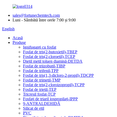
sales@fortunechemtech.com
Luni - Sâmbătă între orele 7:00 și 9:00
English
Acasă
Produse
Ignifuganți cu fosfat
Fosfat de tris(2-butoxietil)-TBEP
Fosfat de tris(2-cloroetil)-TCEP
Dietil metil toluen diamină-DETDA
Fosfat de triizobutil-TIBP
Fosfat de trifenil-TPP
Fosfat de tris(1,3-dicloro-2-propil)-TDCPP
Fosfat de trimetil-TMP
Fosfat de tris(2-cloroizopropil)-TCPP
Fosfat de trietil-TEP
Tricresil fosfat-TCP
Fosfați de triaril iospropilați-IPPP
9-ANTRALDEHIDĂ
Silicat de etil
PVC