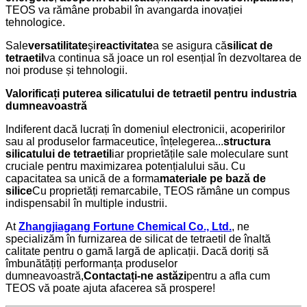
TEOS va rămâne probabil în avangarda inovației
tehnologice.
Sale
versatilitate
şi
reactivitate
a se asigura că
silicat de
tetraetil
va continua să joace un rol esențial în dezvoltarea de
noi produse și tehnologii.
Valorificați puterea silicatului de tetraetil pentru industria
dumneavoastră
Indiferent dacă lucrați în domeniul electronicii, acoperirilor
sau al produselor farmaceutice, înțelegerea...
structura
silicatului de tetraetil
iar proprietățile sale moleculare sunt
cruciale pentru maximizarea potențialului său. Cu
capacitatea sa unică de a forma
materiale pe bază de
silice
Cu proprietăți remarcabile, TEOS rămâne un compus
indispensabil în multiple industrii.
At
Zhangjiagang Fortune Chemical Co., Ltd.
, ne
specializăm în furnizarea de silicat de tetraetil de înaltă
calitate pentru o gamă largă de aplicații. Dacă doriți să
îmbunătățiți performanța produselor
dumneavoastră,
Contactați-ne astăzi
pentru a afla cum
TEOS vă poate ajuta afacerea să prospere!