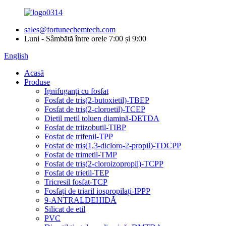
sales@fortunechemtech.com
Luni - Sâmbătă între orele 7:00 și 9:00
English
Acasă
Produse
Ignifuganți cu fosfat
Fosfat de tris(2-butoxietil)-TBEP
Fosfat de tris(2-cloroetil)-TCEP
Dietil metil toluen diamină-DETDA
Fosfat de triizobutil-TIBP
Fosfat de trifenil-TPP
Fosfat de tris(1,3-dicloro-2-propil)-TDCPP
Fosfat de trimetil-TMP
Fosfat de tris(2-cloroizopropil)-TCPP
Fosfat de trietil-TEP
Tricresil fosfat-TCP
Fosfați de triaril iospropilați-IPPP
9-ANTRALDEHIDĂ
Silicat de etil
PVC