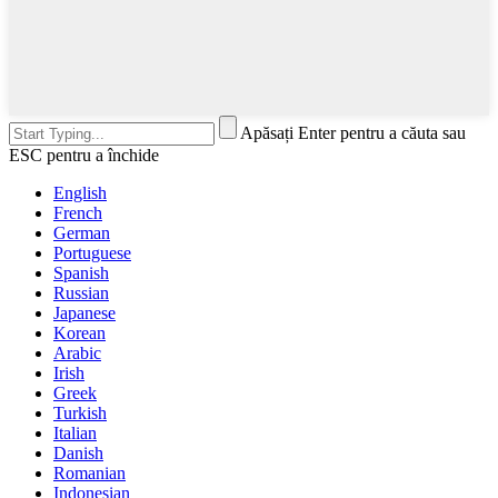
Apăsați Enter pentru a căuta sau
ESC pentru a închide
English
French
German
Portuguese
Spanish
Russian
Japanese
Korean
Arabic
Irish
Greek
Turkish
Italian
Danish
Romanian
Indonesian