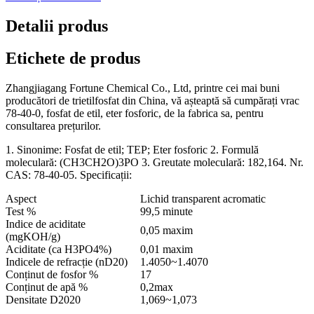
Detalii produs
Etichete de produs
Zhangjiagang Fortune Chemical Co., Ltd, printre cei mai buni
producători de trietilfosfat din China, vă așteaptă să cumpărați vrac
78-40-0, fosfat de etil, eter fosforic, de la fabrica sa, pentru
consultarea prețurilor.
1. Sinonime: Fosfat de etil; TEP; Eter fosforic 2. Formulă
moleculară: (CH3CH2O)3PO 3. Greutate moleculară: 182,164. Nr.
CAS: 78-40-05. Specificații:
Aspect
Lichid transparent acromatic
Test %
99,5 minute
Indice de aciditate
0,05 maxim
(mgKOH/g)
Aciditate (ca H3PO4%)
0,01 maxim
Indicele de refracție (nD20)
1.4050~1.4070
Conținut de fosfor %
17
Conținut de apă %
0,2max
Densitate D2020
1,069~1,073