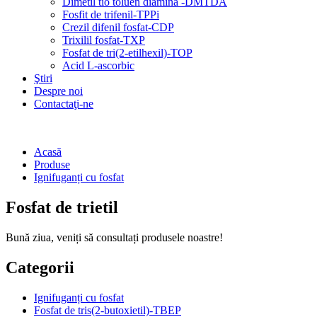
Dimetil tio toluen diamină -DMTDA
Fosfit de trifenil-TPPi
Crezil difenil fosfat-CDP
Trixilil fosfat-TXP
Fosfat de tri(2-etilhexil)-TOP
Acid L-ascorbic
Ştiri
Despre noi
Contactaţi-ne
Acasă
Produse
Ignifuganți cu fosfat
Fosfat de trietil
Bună ziua, veniți să consultați produsele noastre!
Categorii
Ignifuganți cu fosfat
Fosfat de tris(2-butoxietil)-TBEP