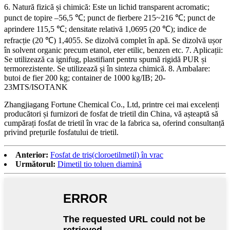
6. Natură fizică și chimică: Este un lichid transparent acromatic;
punct de topire –56,5 ℃; punct de fierbere 215~216 ℃; punct de
aprindere 115,5 ℃; densitate relativă 1,0695 (20 ℃); indice de
refracție (20 ℃) ​​1,4055. Se dizolvă complet în apă. Se dizolvă ușor
în solvent organic precum etanol, eter etilic, benzen etc. 7. Aplicații:
Se utilizează ca ignifug, plastifiant pentru spumă rigidă PUR și
termorezistente. Se utilizează și în sinteza chimică. 8. Ambalare:
butoi de fier 200 kg; container de 1000 kg/IB; 20-
23MTS/ISOTANK
Zhangjiagang Fortune Chemical Co., Ltd, printre cei mai excelenți
producători și furnizori de fosfat de trietil din China, vă așteaptă să
cumpărați fosfat de trietil în vrac de la fabrica sa, oferind consultanță
privind prețurile fosfatului de trietil.
Anterior:
Fosfat de tris(cloroetilmetil) în vrac
Următorul:
Dimetil tio toluen diamină