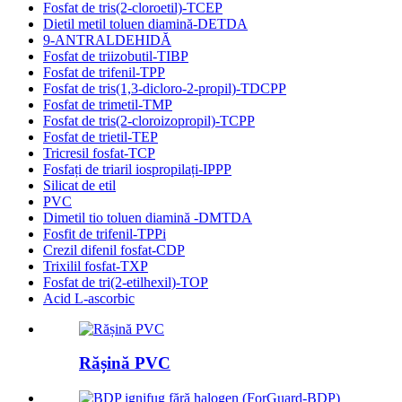
Fosfat de tris(2-cloroetil)-TCEP
Dietil metil toluen diamină-DETDA
9-ANTRALDEHIDĂ
Fosfat de triizobutil-TIBP
Fosfat de trifenil-TPP
Fosfat de tris(1,3-dicloro-2-propil)-TDCPP
Fosfat de trimetil-TMP
Fosfat de tris(2-cloroizopropil)-TCPP
Fosfat de trietil-TEP
Tricresil fosfat-TCP
Fosfați de triaril iospropilați-IPPP
Silicat de etil
PVC
Dimetil tio toluen diamină -DMTDA
Fosfit de trifenil-TPPi
Crezil difenil fosfat-CDP
Trixilil fosfat-TXP
Fosfat de tri(2-etilhexil)-TOP
Acid L-ascorbic
Rășină PVC